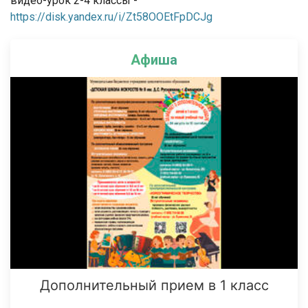
видео-урок 2-4 классы -
https://disk.yandex.ru/i/Zt58OOEtFpDCJg
Афиша
Дополнительный прием в 1 класс