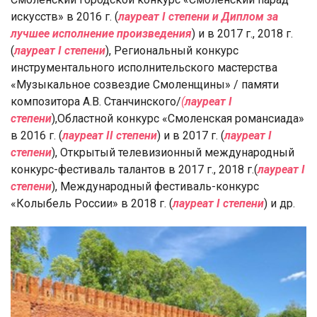
искусств» в 2016 г. (
лауреат I степени и Диплом за
лучшее исполнение произведения
) и в 2017 г., 2018 г.
(
лауреат I степени
), Региональный конкурс
инструментального исполнительского мастерства
«Музыкальное созвездие Смоленщины» / памяти
композитора А.В. Станчинского/
(
лауреат I
степени
),Областной конкурс «Смоленская романсиада»
в 2016 г. (
лауреат II степени
) и в 2017 г. (
лауреат I
степени
), Открытый телевизионный международный
конкурс-фестиваль талантов в 2017 г.,
2018 г.(
лауреат I
степени
), Международный фестиваль-конкурс
«Колыбель России» в 2018 г. (
лауреат I степени
) и др.