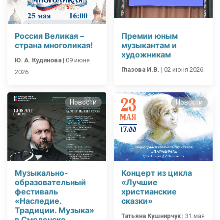
Россия Великая –
Премии юным
страна многоликая!
музыкантам и
художникам
Ю. А. Кудинова
|
09 июня
Глазова И.В.
|
02 июня 2026
2026
Новости
Новости
Музыкально-
Концерт из цикла
образовательный
«Лучшие
фестиваль
христианские
«Наследие.
сказки»
Традиции. Музыка»
Татьяна Кушнирчук
|
31 мая
в Смоленске