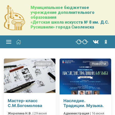
Муниципальное бюджетное
учреждение дополнительного
образования
«Детская школа искусств № 8 им. Д.С.
Русишвили» города Смоленска
Новости
Новости
Мастер-класс
Наследие.
С.М.Богомолова
Традиции. Музыка.
Жерелина Н.В.
|
29 июня
Администрация
|
16 июня