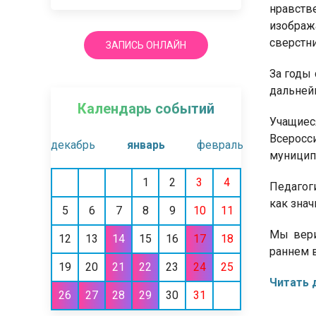
нравстве
изображ
сверстни
ЗАПИСЬ ОНЛАЙН
За годы
дальней
Календарь событий
Учащие
Всеросс
декабрь
январь
февраль
муницип
1
2
3
4
Педагог
как знач
5
6
7
8
9
10
11
Мы вери
12
13
14
15
16
17
18
раннем в
19
20
21
22
23
24
25
Читать 
26
27
28
29
30
31