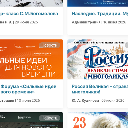
р-класс С.М.Богомолова
Наследие. Традиции. М
а Н.В.
|
29 июня 2026
Администрация
|
16 июня 2026
я для детей 4-6 лет
1-5 июня, Летн
Новости
творческая масте
 Форума «Сильные идеи
Россия Великая – стран
ового времени»
многоликая!
страция
|
10 июня 2026
Ю. А. Кудинова
|
09 июня 2026
Новости