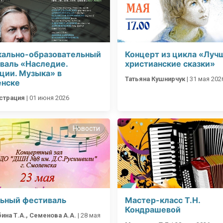
ально-образовательный
Концерт из цикла «Луч
валь «Наследие.
христианские сказки»
ции. Музыка» в
Татьяна Кушнирчук
|
31 мая 202
нске
страция
|
01 июня 2026
Новости
льный фестиваль
Мастер-класс Т.Н.
Кондрашевой
ина Т.А., Семенова А.А.
|
28 мая