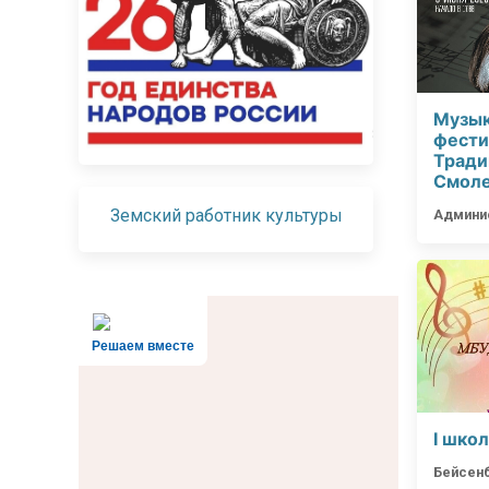
Музык
фести
Тради
Смоле
Земский работник культуры
Админи
Решаем вместе
I шко
Бейсенб