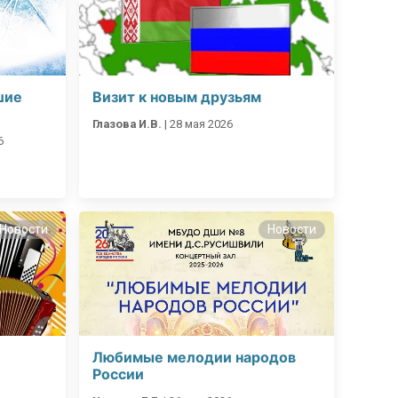
шие
Визит к новым друзьям
Глазова И.В.
|
28 мая 2026
6
Новости
Новости
Любимые мелодии народов
России