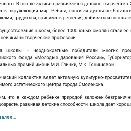
нного. В школе активно развивается детское творчество.
ать окружающий мир. Ребята, постигая духовное богатст
ками, трудиться, принимать решения, добиваться поставл
 существования школы, более 1000 юных смолян стали ее 
шей жизни творческие профессии.
ся школы – неоднократные победители многих прест
ийского фонда «Молодые дарования России», Губернат
альных премий имени М.И. Глинки, М.К. Тенишевой.
ический коллектив ведет активную культурно-просветите
имого эстетического центра города Смоленска.
м, что в каждом ребенке природой заложен безграничн
озрасте, развивая детские способности, школа дает хорош
далее…