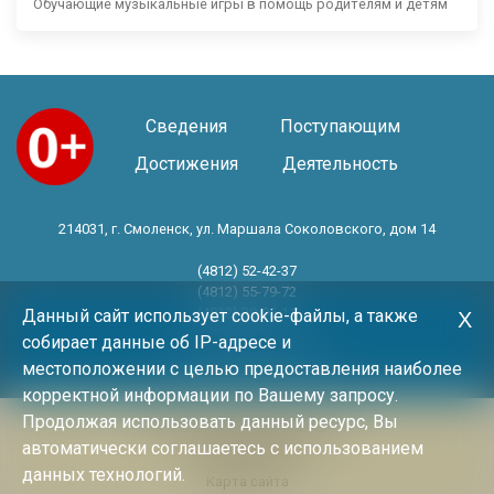
Обучающие музыкальные игры в помощь родителям и детям
Сведения
Поступающим
Достижения
Деятельность
214031, г. Смоленск, ул. Маршала Соколовского, дом 14
(4812) 52-42-37
(4812) 55-79-72
(4812) 30-06-11
Данный сайт использует cookie-файлы, а также
Х
собирает данные об IP-адресе и
Год основания 1983 год
местоположении с целью предоставления наиболее
корректной информации по Вашему запросу.
Продолжая использовать данный ресурс, Вы
Политика конфиденциальности
автоматически соглашаетесь с использованием
Архив новостей
данных технологий.
Карта сайта