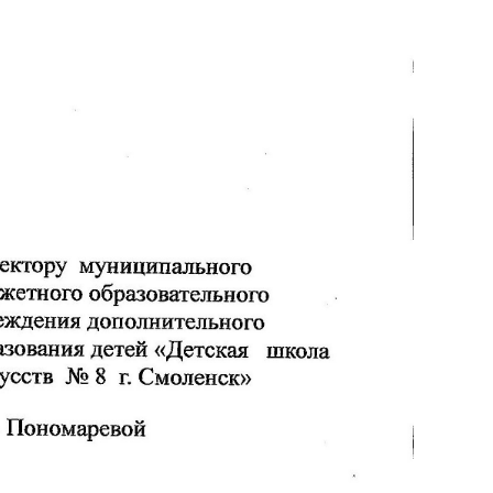
яя
рская