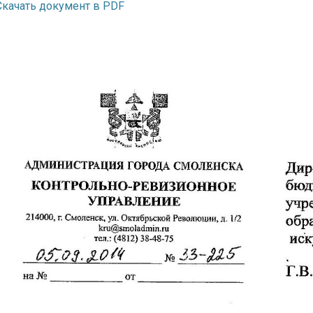
Скачать документ в PDF
я для детей 4-6 лет
1-5 июня, Летн
творческая масте