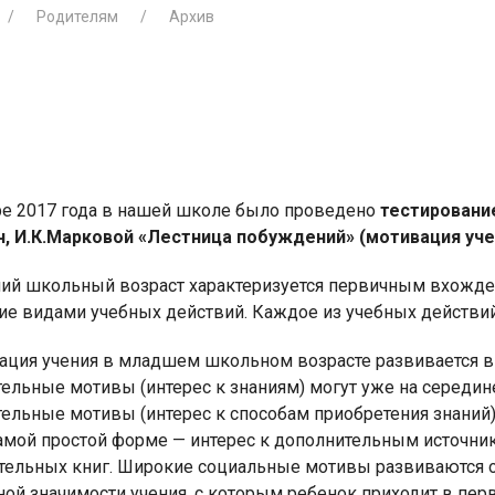
Родителям
Архив
я для детей 4-6 лет
1-5 июня, Летн
творческая масте
ре 2017 года в нашей школе было проведено
тестирование
, И.К.Марковой «Лестница побуждений» (мотивация уче
 школьный возраст характеризуется первичным вхожден
ие видами учебных действий. Каждое из учебных действий
ия учения в младшем школьном возрасте развивается в 
ельные мотивы (интерес к знаниям) могут уже на середине
тельные мотивы (интерес к способам приобретения знаний
самой простой форме — интерес к дополнительным источни
тельных книг. Широкие социальные мотивы развиваются 
ой значимости учения, с которым ребенок приходит в пер