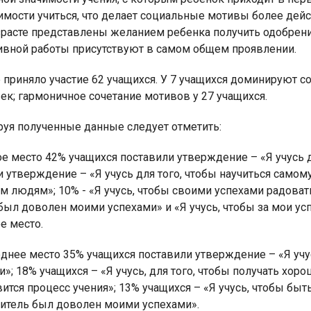
имости учиться, что делает социальные мотивы более де
зрасте представлены желанием ребенка получить одобрени
ивной работы присутствуют в самом общем проявлении.
е приняло участие 62 учащихся. У 7 учащихся доминируют 
ек; гармоничное сочетание мотивов у 27 учащихся.
руя полученные данные следует отметить:
е место 42% учащихся поставили утверждение – «Я учусь дл
 утверждение – «Я учусь для того, чтобы научиться самому
 людям»; 10% - «Я учусь, чтобы своими успехами радоват
был доволен моими успехами» и «Я учусь, чтобы за мои ус
е место.
днее место 35% учащихся поставили утверждение – «Я учу
»; 18% учащихся – «Я учусь, для того, чтобы получать хоро
ится процесс учения»; 13% учащихся – «Я учусь, чтобы быт
читель был доволен моими успехами».