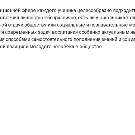
ационной сфере каждого ученика целесообразно подходит
новления личности небезразлично, есть ли у школьника т
ной отдачи обществу или социальные и познавательные мо
Для современных задач воспитания особенно актуальным я
ия способами самостоятельного пополнения знаний и соци
ой позицией молодого человека в обществе.