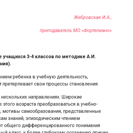
Жебровская И.А.,
преподаватель МО «Фортепиано»
яя
рская
 учащихся 3-4 классов по методике А.И.
ния).
ием ребенка в учебную деятельность,
 претерпевает свои процессы становления.
нескольких направлениях. Широкие
 этого возраста преобразоваться в учебно-
); мотивы самообразования, представленные
кам знаний, эпизодическим чтением
от общего дифференцированного понимания
вый класс, к более глубокому осознанию причин