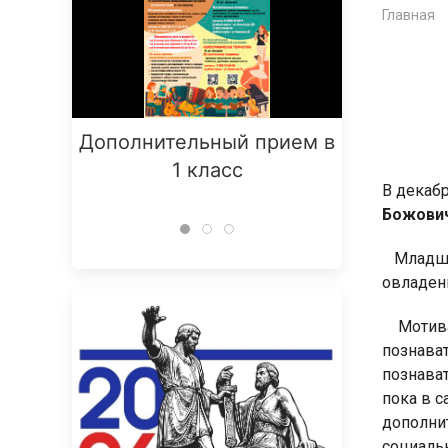
Главная
Дополнительный прием в
Заняти
1 класс
В декаб
Божович
Младший
овладен
Мотивац
познават
познава
пока в 
дополни
социальн