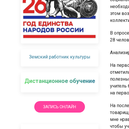
необход
этом во
коллект
В опрос
28 челов
Анализи
Земский работник культуры
На перво
отметили
полезным
Дистанционное обучение
учитель 
на перво
На после
ЗАПИСЬ ОНЛАЙН
товарищи
мне нрав
чтобы у