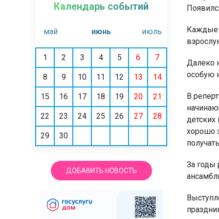
Календарь событий
Появилс
Каждые 
май
июнь
июль
взрослую
1
2
3
4
5
6
7
Далеко 
особую 
8
9
10
11
12
13
14
В реперт
15
16
17
18
19
20
21
начинаю
22
23
24
25
26
27
28
детских 
хорошо з
29
30
получать
За годы
ДОБАВИТЬ НОВОСТЬ
ансамбл
Выступл
праздник