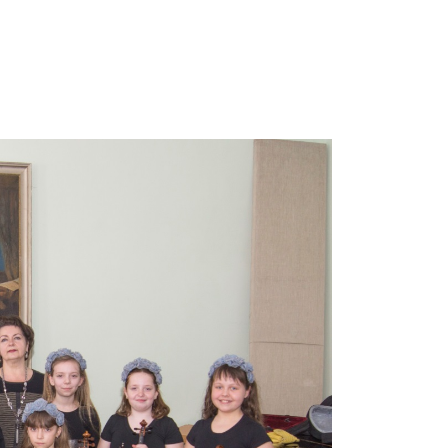
яя
рская