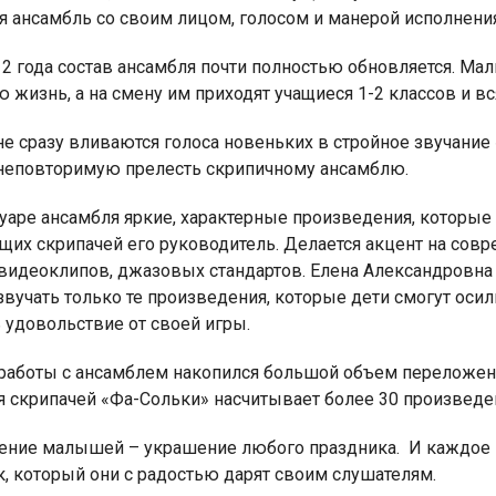
я ансамбль со своим лицом, голосом и манерой исполнения
2 года состав ансамбля почти полностью обновляется. Мал
 жизнь, а на смену им приходят учащиеся 1-2 классов и вс
не сразу вливаются голоса новеньких в стройное звучани
неповторимую прелесть скрипичному ансамблю.
уаре ансамбля яркие, характерные произведения, которые
щих скрипачей его руководитель. Делается акцент на со
видеоклипов, джазовых стандартов. Елена Александровна 
вучать только те произведения, которые дети смогут осили
 удовольствие от своей игры.
 работы с ансамблем накопился большой объем переложени
я скрипачей «Фа-Сольки» насчитывает более 30 произведе
ение малышей – украшение любого праздника. И каждое 
, который они с радостью дарят своим слушателям.