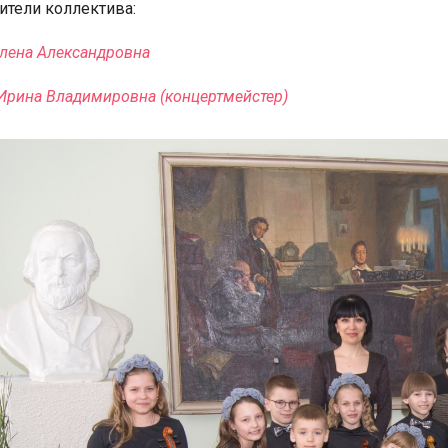
ители коллектива:
Елена Александровна
Ирина Владимировна (концертмейстер)
я для детей 4-6 лет
1-5 июня, Летн
творческая масте