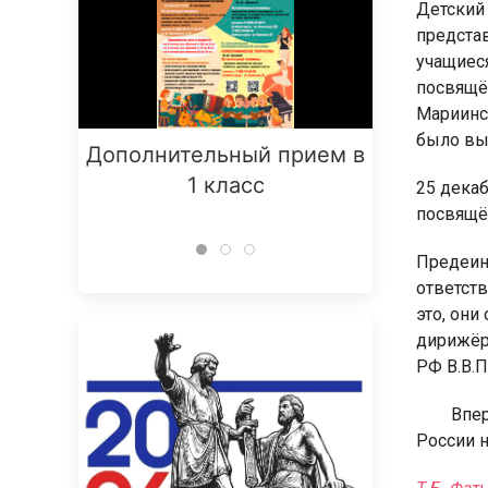
Детский
предста
учащиеся
посвящё
Мариинск
было вы
Дополнительный прием в
Заняти
1 класс
25 декаб
посвящё
Предеина
ответств
это, они
дирижёр
РФ В.В.
Впереди
России 