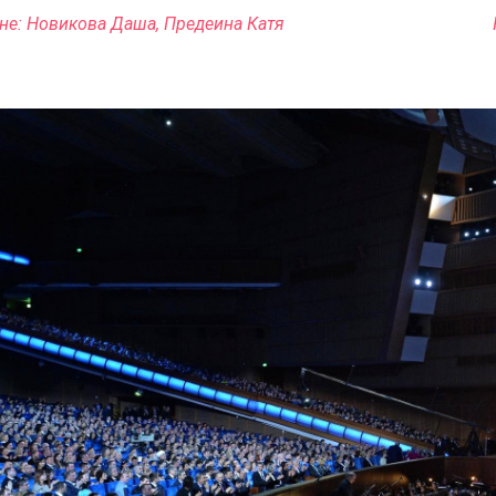
сцене: Новикова Даша, Предеина Катя