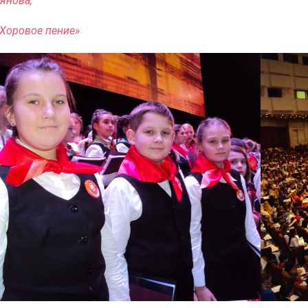
ьянова,
«Хоровое пение»