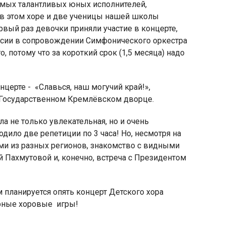
самых талантливых юных исполнителей,
в этом хоре и две ученицы нашей школы
вый раз девочки приняли участие в концерте,
ссии в сопровождении Симфонического оркестра
, потому что за короткий срок (1,5 месяца) надо
яя
рская
нцерте - «Славься, наш могучий край!»,
 Государственном Кремлёвском дворце.
а не только увлекательная, но и очень
одило две репетиции по 3 часа! Но, несмотря на
ьми из разных регионов, знакомство с видными
 Пахмутовой и, конечно, встреча с Президентом
анируется опять концерт Детского хора
ирные хоровые игры!