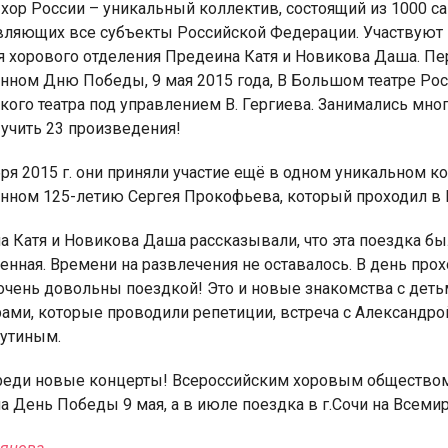
 хор России – уникальный коллектив, состоящий из 1000 
вляющих все субъекты Российской Федерации. Участвуют 
 хорового отделения Предеина Катя и Новикова Даша. Пер
нном Дню Победы, 9 мая 2015 года, В Большом театре Ро
ого театра под управлением В. Гергиева. Занимались много
учить 23 произведения!
я для детей 4-6 лет
1-5 июня, Летн
творческая масте
ря 2015 г. они приняли участие ещё в одном уникальном ко
нном 125-летию Сергея Прокофьева, который проходил в
 Катя и Новикова Даша рассказывали, что эта поездка был
енная. Времени на развлечения не оставалось. В день прох
 очень довольны поездкой! Это и новые знакомства с дет
ами, которые проводили репетиции, встреча с Александрой
Путиным.
 новые концерты! Всероссийским хоровым обществом пл
на День Победы 9 мая, а в июле поездка в г.Сочи на Всем