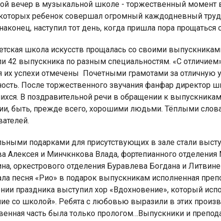
ой вечер в музыкальной школе - торжественный момент в
 которых ребенок совершал огромный каждодневный труд,
наконец, наступил тот день, когда пришла пора прощаться 
детская школа искусств прощалась со своими выпускникам
ли 42 выпускника по разным специальностям. «С отличие
я для детей 4-6 лет
1-5 июня, Летн
я их успехи отмечены Почетными грамотами за отличную 
творческая масте
ость.
После торжественного звучания фанфар директор ш
ихся. В поздравительной речи в обращении к выпускникам,
ии, быть, прежде всего, хорошими людьми. Тёплыми слова
вателей.
ьными подарками для присутствующих в зале стали высту
а Алексея и Минчкнкова Влада, фортепианного отделения
на, оркестрового отделения Буравлева Богдана и Литвинен
ла песня «Рио» в подарок выпускникам исполненная препод
нии праздника выступил хор «Вдохновение», который испо
ие со школой». Ребята с любовью выразили в этих произв
венная часть была только прологом…Выпускники и препод