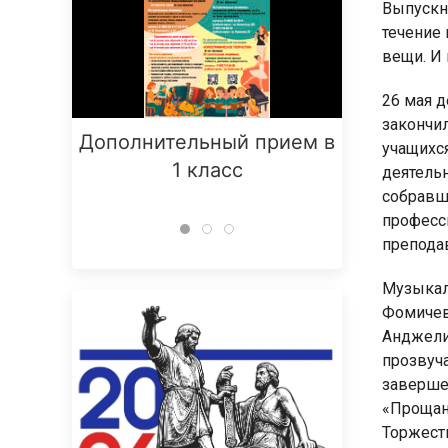
Выпускн
течение
вещи. И 
26 мая 
закончи
Дополнительный прием в
Заняти
учащихс
1 класс
деятельн
собравш
професс
препода
Музыкал
Фомичев
Анджели
прозвуча
заверше
«Прощан
Торжест