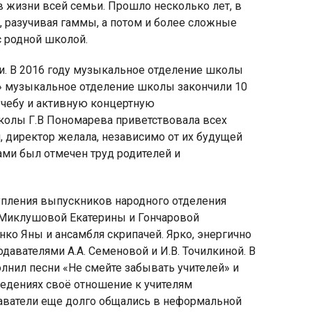
 жизни всей семьи. Прошло несколько лет, в
 разучивая гаммы, а потом и более сложные
с родной школой.
и
. В 2016 году музыкальное отделение школы
м» музыкальное отделение школы закончили 10
яя
учебу и активную концертную
рская
колы Г.В Пономарева приветствовала всех
 директор желала, независимо от их будущей
ми был отмечен труд родителей и
пления выпускников народного отделения
 Миклушовой Екатерины и Гончаровой
ко Яны и ансамбля скрипачей. Ярко, энергично
авателями А.А. Семеновой и И.В. Точилкиной. В
лнил песни «Не смейте забывать учителей» и
едениях своё отношение к учителям
аватели еще долго общались в неформальной