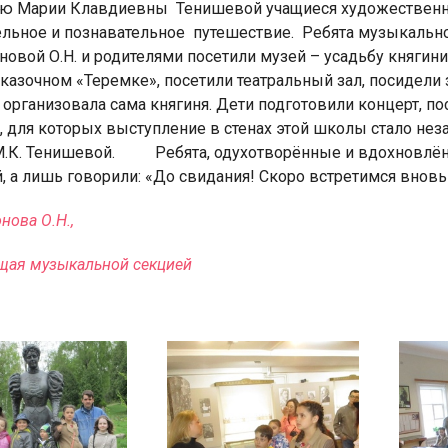
ю Марии Клавдиевны
Тенишевой учащиеся художественн
ельное и познавательное
путешествие.
Ребята музыкально
овой О.Н. и родителями посетили музей – усадьбу княгин
казочном «Теремке», посетили театральный зал, посидели 
организовала сама княгиня. Дети подготовили концерт, п
в, для которых выступление в стенах этой школы стало н
я для детей 4-6 лет
1-5 июня, Летн
.К. Тенишевой.
Ребята, одухотворённые и вдохновлён
творческая масте
, а лишь говорили: «До свидания! Скоро встретимся вновь!
нова О.Н.,
щая музыкальной секцией