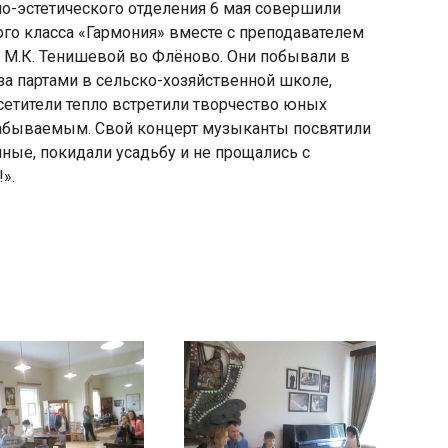
о-эстетического отделения 6 мая совершили
го класса «Гармония» вместе с преподавателем
и М.К. Тенишевой во Флёново. Они побывали в
за партами в сельско-хозяйственной школе,
осетители тепло встретили творчество юных
езабываемым. Свой концерт музыканты посвятили
яя
ные, покидали усадьбу и не прощались с
рская
».