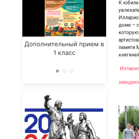
К юбиле
увлекат
Илларион
доме – с
которую 
артисто
Дополнительный прием в
Заняти
памяти М
1 класс
княгиней
Илларио
заведую