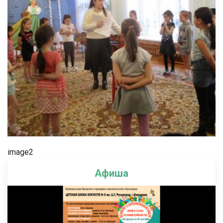
image2
Афиша