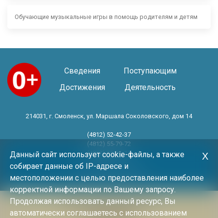
Обучающие музыкальные игры в помощь родителям и детям
Сведения
Поступающим
Достижения
Деятельность
214031, г. Смоленск, ул. Маршала Соколовского, дом 14
(4812) 52-42-37
(4812) 55-79-72
(4812) 30-06-11
Данный сайт использует cookie-файлы, а также
Х
собирает данные об IP-адресе и
Год основания 1983 год
местоположении с целью предоставления наиболее
корректной информации по Вашему запросу.
Продолжая использовать данный ресурс, Вы
Политика конфиденциальности
автоматически соглашаетесь с использованием
Архив новостей