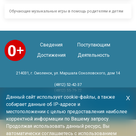
Обучающие музыкальные игры в помощь родителям и детям
Сведения
Поступающим
Достижения
Деятельность
214031, г. Смоленск, ул. Маршала Соколовского, дом 14
(4812) 52-42-37
(4812) 55-79-72
(4812) 30-06-11
Данный сайт использует cookie-файлы, а также
Х
собирает данные об IP-адресе и
Год основания 1983 год
местоположении с целью предоставления наиболее
корректной информации по Вашему запросу.
Продолжая использовать данный ресурс, Вы
Политика конфиденциальности
автоматически соглашаетесь с использованием
Архив новостей