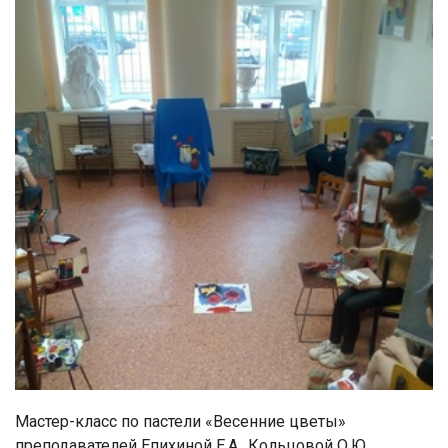
Мастер-класс по пастели «Весенние цветы»
преподавателей Епихиной Е.А., Кольцовой О.Ю.