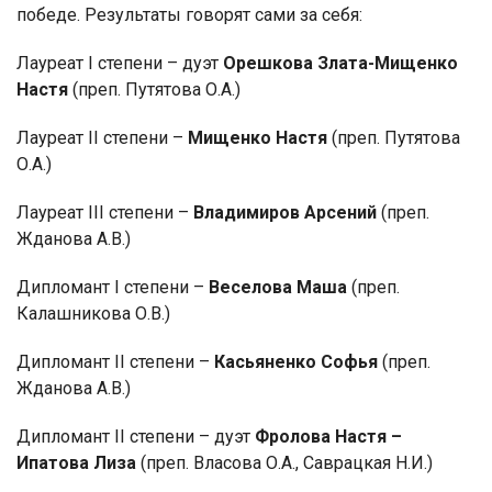
победе. Результаты говорят сами за себя:
Лауреат I степени – дуэт
Орешкова Злата-Мищенко
Настя
(преп. Путятова О.А.)
Лауреат II степени –
Мищенко Настя
(преп. Путятова
О.А.)
Лауреат III степени –
Владимиров Арсений
(преп.
Жданова А.В.)
Дипломант I степени –
Веселова Маша
(преп.
Калашникова О.В.)
Дипломант II степени –
Касьяненко Софья
(преп.
Жданова А.В.)
Дипломант II степени – дуэт
Фролова Настя –
Ипатова Лиза
(преп. Власова О.А., Саврацкая Н.И.)