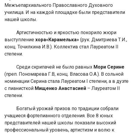
Межъепархиального Православного Духовного
училища. И на каждой площадке были представители
нашей школы.
Артистичностью и яркостью покорило жюри
выступление
хора«Карамелька»
(рук. Дмитриева Т.И.,
конц. Точилкина И.В.). Коллектив стал Лауреатом II
степени.
Среди скрипачей не было равных
Мори Серине
(преп. Пономарева Г.В, конц. Власова О.А.). В сольной
номинации Серина стала Лауреатом I степени, а в дуэте
с пианисткой
Мищенко Анастасией
– Лауреатом II
степени.
Богатый урожай призов по традиции собрали
учащиеся фортепианного отделения. Все 8 юных
представителей нашей школы показали высокий
профессиональный уровень, артистизм и волю к