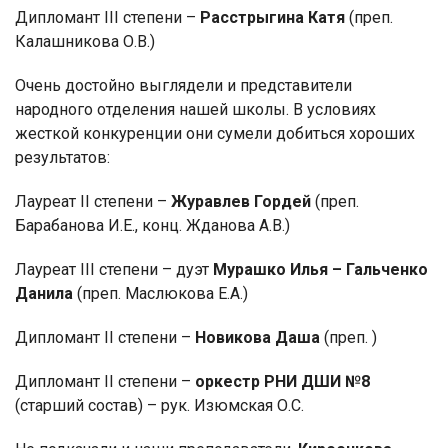
Дипломант III степени –
Расстрыгина Катя
(преп.
Калашникова О.В.)
Очень достойно выглядели и представители
народного отделения нашей школы. В условиях
жесткой конкуренции они сумели добиться хороших
результатов:
Лауреат II степени –
Журавлев Гордей
(преп.
Барабанова И.Е.,
конц. Жданова А.В.)
Лауреат III степени – дуэт
Мурашко Илья – Гальченко
Данила
(преп. Маслюкова Е.А.)
Дипломант II степени –
Новикова Даша
(преп. )
Дипломант II степени –
оркестр РНИ ДШИ №8
(старший состав) –
рук. Изюмская О.С.