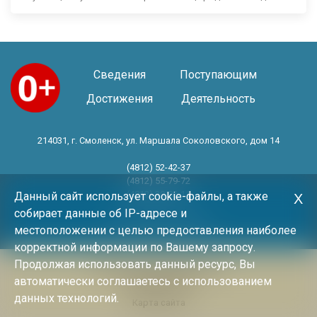
Сведения
Поступающим
Достижения
Деятельность
214031, г. Смоленск, ул. Маршала Соколовского, дом 14
(4812) 52-42-37
(4812) 55-79-72
(4812) 30-06-11
Данный сайт использует cookie-файлы, а также
Х
собирает данные об IP-адресе и
Год основания 1983 год
местоположении с целью предоставления наиболее
корректной информации по Вашему запросу.
Продолжая использовать данный ресурс, Вы
Политика конфиденциальности
автоматически соглашаетесь с использованием
Архив новостей
данных технологий.
Карта сайта