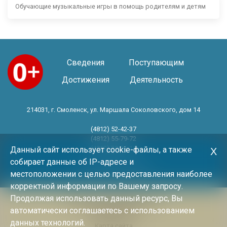
Обучающие музыкальные игры в помощь родителям и детям
Сведения
Поступающим
Достижения
Деятельность
214031, г. Смоленск, ул. Маршала Соколовского, дом 14
(4812) 52-42-37
(4812) 55-79-72
(4812) 30-06-11
Данный сайт использует cookie-файлы, а также
Х
собирает данные об IP-адресе и
Год основания 1983 год
местоположении с целью предоставления наиболее
корректной информации по Вашему запросу.
Продолжая использовать данный ресурс, Вы
Политика конфиденциальности
автоматически соглашаетесь с использованием
Архив новостей
данных технологий.
Карта сайта