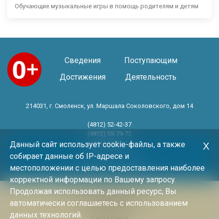
Обучающие музыкальные игры в помощь родителям и детям
Сведения
Поступающим
Достижения
Деятельность
214031, г. Смоленск, ул. Маршала Соколовского, дом 14
(4812) 52-42-37
(4812) 55-79-72
(4812) 30-06-11
Данный сайт использует cookie-файлы, а также
Х
собирает данные об IP-адресе и
Год основания 1983 год
местоположении с целью предоставления наиболее
корректной информации по Вашему запросу.
Продолжая использовать данный ресурс, Вы
Политика конфиденциальности
автоматически соглашаетесь с использованием
Архив новостей
данных технологий.
Карта сайта