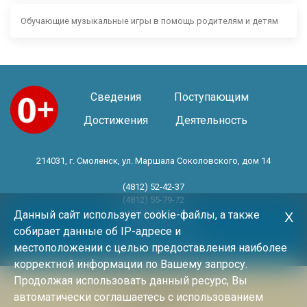
Обучающие музыкальные игры в помощь родителям и детям
Сведения
Поступающим
Достижения
Деятельность
214031, г. Смоленск, ул. Маршала Соколовского, дом 14
(4812) 52-42-37
(4812) 55-79-72
(4812) 30-06-11
Данный сайт использует cookie-файлы, а также
Х
собирает данные об IP-адресе и
Год основания 1983 год
местоположении с целью предоставления наиболее
корректной информации по Вашему запросу.
Продолжая использовать данный ресурс, Вы
Политика конфиденциальности
автоматически соглашаетесь с использованием
Архив новостей