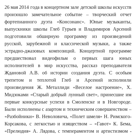
26 мая 2014 года в концертном зале детской школы искусств
произошло замечательное событие – творческий отчет
фортепианного дуэта «Консонанс». Юные музыканты,
выпускники школы Глеб Гурьев и Владимиров Арсений
подготовили обширную программу из произведений
русской, зарубежной и классической музыки, а также
эстрадно-джазовых композиций. Концертной программе
предшествовал видеофильм о первых шага юных
исполнителей в мир искусства, рассказ преподавателя
Ждановой А.В. об истории создания дуэта. С особым
трепетом и теплотой Глеб и Арсений исполнили
произведения Ж. Металлиди «Веселое настроение», Х.
Мидзоками «Старый добрый лунный свет», принесшие им
первые конкурсные успехи в Смоленске и в Новгороде.
Были исполнены с азартом и техническим совершенством –
«Разбойники» В. Неволовича, «Полет шмеля» Н. Римского-
Корсакова, с легкостью и изяществом – «Гавот» К. Бема,
«Прелюдия» А. Лядова, с темпераментом и артистизмом -