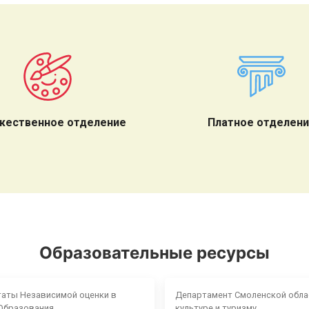
жественное отделение
Платное отделен
Образовательные ресурсы
таты Независимой оценки в
Департамент Смоленской обла
Образования
культуре и туризму