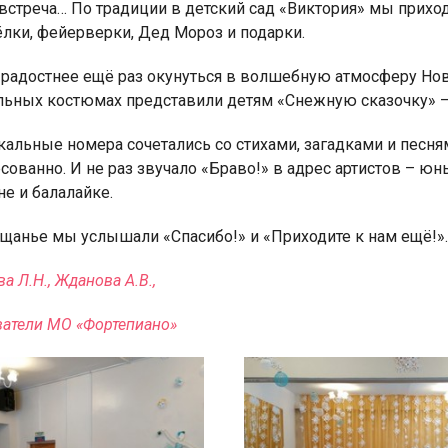
 встреча… По традиции в детский сад «Виктория» мы прихо
лки, фейерверки, Дед Мороз и подарки.
 радостнее ещё раз окунуться в волшебную атмосферу Нов
льных костюмах представили детям «Снежную сказочку» 
я для детей 4-6 лет
1-5 июня, Летн
альные номера сочетались со стихами, загадками и песн
творческая масте
сованно. И не раз звучало «Браво!» в адрес артистов – юны
е и балалайке.
щанье мы услышали «Спасибо!» и «Приходите к нам ещё!».
а Л.Н., Жданова А.В.,
ватели МО «Фортепиано»