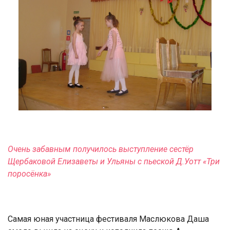
Очень забавным получилось выступление сестёр
Щербаковой Елизаветы и Ульяны с пьеской Д.Уотт «Три
поросёнка»
Самая юная участница фестиваля Маслюкова Даша