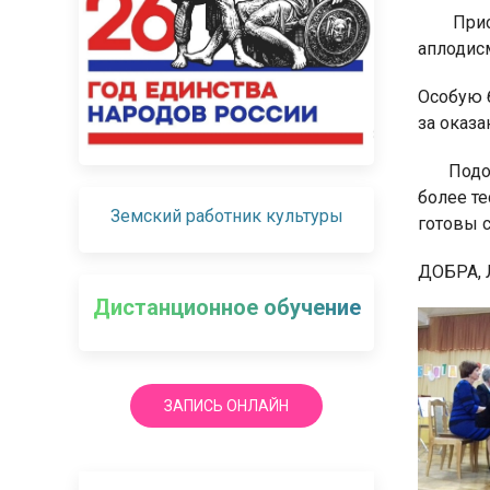
При
аплодис
Особую 
за оказ
Подо
более те
Земский работник культуры
готовы 
ДОБРА,
Дистанционное обучение
ЗАПИСЬ ОНЛАЙН