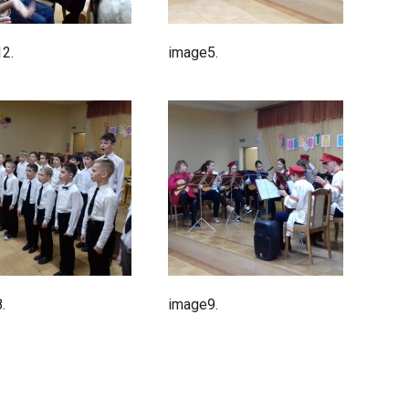
2.
image5.
.
image9.