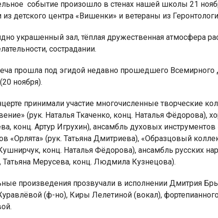
ельное
событие произошло в стенах нашей школы 21 ноября 
 из детского центра «Вишенки» и ветераны из Геронтолог
дно украшенный зал, тёплая дружественная атмосфера ра
лательности, сострадании.
я для детей 4-6 лет
1-5 июня, Летн
еча прошла под эгидой недавно прошедшего Всемирного 
творческая масте
(20 ноября).
нцерте принимали участие многочисленные творческие ко
ение» (рук. Наталья Ткаченко, конц. Наталья Фёдорова), х
а, конц. Артур Игрухин), ансамбль духовых инструментов 
в «Орлята» (рук. Татьяна Дмитриева), «Образцовый колле
Кушнирчук, конц. Наталья Фёдорова), ансамбль русских на
 Татьяна Мерусева, конц. Людмила Кузнецова).
ные произведения прозвучали в исполнении Дмитрия Брызг
уравлёвой (ф-но), Киры Лелетиной (вокал), фортепианного
ой.