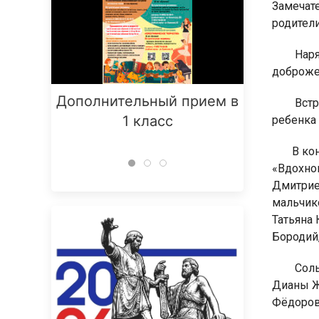
Замечат
родители
Наря
доброже
Дополнительный прием в
Заняти
Встр
1 класс
ребенка 
В ко
«Вдохнов
Дмитриев
мальчико
Татьяна 
Бородий,
Соль
Дианы Ж
Фёдоров