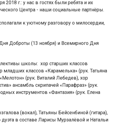
2018 г.: у нас в гостях были ребята и их
ического Центра - наши социальные партнёры.
сполагали к уютному разговору о милосердии,
яя
Дня Доброты (13 ноября) и Всемирного Дня
рская
ллективы школы:
хор старших классов
ор младших классов «Карамелька» (рук. Татьяна
«Мелотон» (рук. Виталий Лебедев), хор
ктив» ансамбль скрипачей «Парафраз» (рук.
родных инструментов «Фантазия» (рук. Елена
алова (вокал), Татьяны Бейсенбиной (гитара),
 дуэта в составе Ларисы Мурзалёвой и Натальи