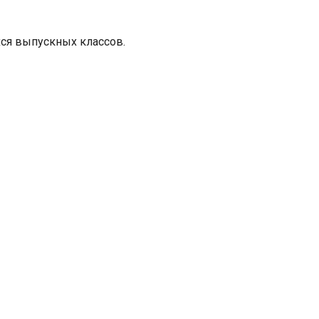
ся выпускных классов.
яя
рская