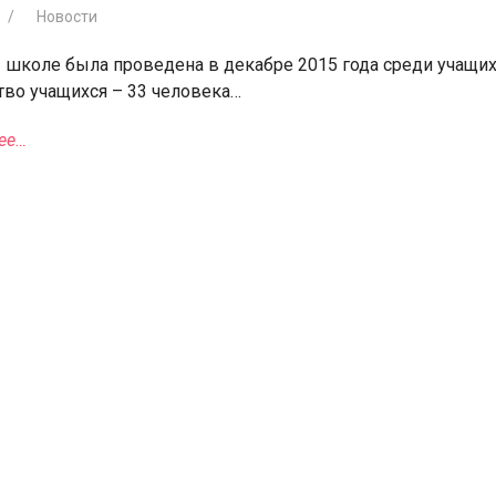
Новости
 школе была проведена в декабре 2015 года среди учащих
тво учащихся – 33 человека…
ее…
я для детей 4-6 лет
1-5 июня, Летн
творческая масте