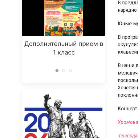
В предд
нарядно
Юные му
В програ
Дополнительный прием в
Заняти
окунули
1 класс
клавесин
В наши 
мелодичн
посколь
Хочется 
поклонн
Концерт
Хромова 
препода