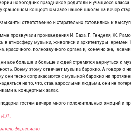
верии новогодних праздников родители и учащиеся класса 
 украшенном концертном зале нашей школы на вечер стар
зыканты ответственно и старательно готовились к выступ
мме прозвучали произведения И. Баха, Г. Генделя, Ж. Рамо
я для детей 4-6 лет
1-5 июня, Летн
сь в атмосферу музыки, живописи и архитектуры
времен 1
творческая масте
а, красочного, полнозвучного органа и, конечно же,
всеми
дни все больше и больше людей стремятся вернуться к муз
ость. Всему этому отвечает музыка барокко. А говоря о н
ку они тесно соприкасаются с музыкой барокко на протяже
надеяться на то, что, став взрослыми людьми, они не поте
иками в концертных залах.
 подарил гостям вечера много положительных эмоций и пр
И.Л.,
ватель фортепиано