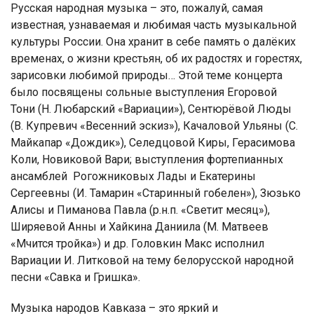
Русская народная музыка – это, пожалуй, самая
известная, узнаваемая и любимая часть музыкальной
культуры России. Она хранит в себе память о далёких
временах, о жизни крестьян, об их радостях и горестях,
зарисовки любимой природы… Этой теме концерта
было посвящены сольные выступления Егоровой
Тони (Н. Любарский «Вариации»), Сентюрёвой Люды
(В. Купревич «Весенний эскиз»), Качаловой Ульяны (С.
Майкапар «Дождик»), Селедцовой Киры, Герасимова
Коли, Новиковой Вари; выступления фортепианных
ансамблей Рогожниковых Лады и Екатерины
Сергеевны (И. Тамарин «Старинный гобелен»), Зюзько
Алисы и Пиманова Павла (р.н.п. «Светит месяц»),
Ширяевой Анны и Хайкина Даниила (М. Матвеев
«Мчится тройка») и др. Головкин Макс исполнил
Вариации И. Литковой на тему белорусской народной
песни «Савка и Гришка».
Музыка народов Кавказа – это яркий и