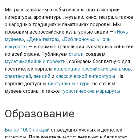
Мы рассказываем о событиях и людях в истории
литературы, архитектуры, музыки, кино, театра, а также
о народных традициях и памятниках природы. Мы
проводим всероссийские культурные акции —
«Ночь
музеев»
,
«День театра»
,
«Библионочь»
,
«Ночь
искусств»
— и прямые трансляции культурных событий
по всей стране. Публикуем
статьи
, создаем
мультимедийные проекты
, собираем бесплатную для
посетителей портала
коллекцию российских фильмов
,
спектаклей
,
лекций
и
классической литературы
. На
портале доступны
виртуальные туры
по сотням
музеев страны, а также
туристические маршруты
.
Образование
Более 1000 лекций
от ведущих ученых и деятелей
культуры. Пользователи могут легально и бесплатно