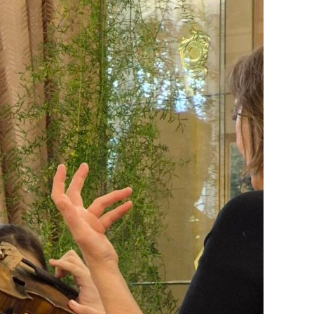
яя
рская