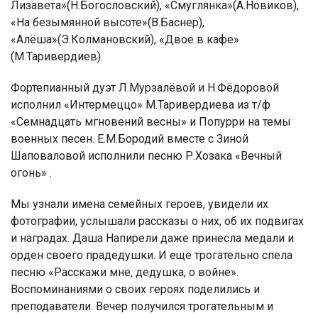
Лизавета»(Н.Богословский), «Смуглянка»(А.Новиков),
«На безымянной высоте»(В.Баснер),
«Алёша»(Э.Колмановский), «Двое в кафе»
(М.Таривердиев).
Фортепианный дуэт Л.Мурзалёвой и Н.Фёдоровой
исполнил «Интермеццо» М.Таривердиева из т/ф
«Семнадцать мгновений весны» и Попурри на темы
военных песен. Е.М.Бородий вместе с Зиной
Шаповаловой исполнили песню Р.Хозака «Вечный
огонь» .
Мы узнали имена семейных героев, увидели их
фотографии, услышали рассказы о них, об их подвигах
и наградах. Даша Напирели даже принесла медали и
орден своего прадедушки. И ещё трогательно спела
песню «Расскажи мне, дедушка, о войне».
Воспоминаниями о своих героях поделились и
преподаватели. Вечер получился трогательным и