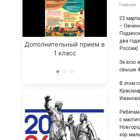
Главная
23 марта
– Овчинн
Подмоск
два год
Дополнительный прием в
Заняти
России).
1 класс
За всю 
свыше 4
В этом г
Красноар
Иваново,
Ребятам 
с масти
Новгоро
хор маль