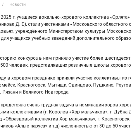
Новости
 2025 г, учащиеся вокально-хорового коллектива «Орлята»
икова Д. Б), стали участниками «Московского областного
овья», учреждённого Министерством культуры Московской
а для учащихся учебных заведений дополнительного образо
я для детей 4-6 лет
1-5 июня, Летн
творческая масте
историю конкурса в нем приняло участие более шестидесят
500 человек, представлявших различные школы хорового
оду в хоровом празднике приняли участие коллективы из 
мейск, Красногорск, Мытищи, Одинцово, Пушкино, Реутов,
 Рязани и Великого Новгорода.
предстояла очень трудная задача в номинации хоров хоро
тыми коллективами (г. Королев «Хор мальчиков», г. Дубн
д «Образцовый коллектив Хор мальчиков», г. Красногорс
чиков «Алые паруса» и т.д) численностью от 30 до 50 уча