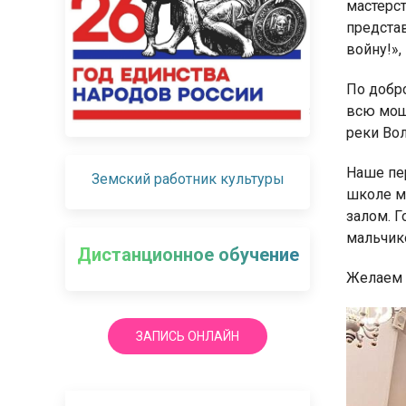
мастерст
представ
войну!»,
По добр
всю мощ
реки Вол
Наше пер
Земский работник культуры
школе м
залом. Г
мальчик
Дистанционное обучение
Желаем 
ЗАПИСЬ ОНЛАЙН