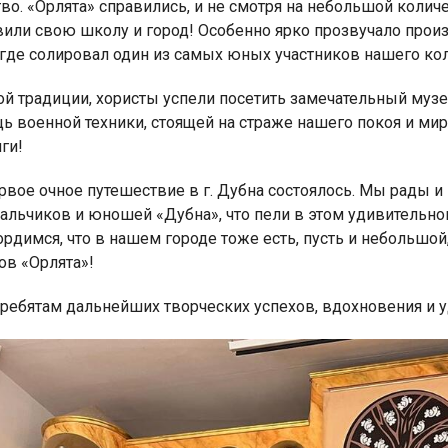
во. «Орлята» справились, и не смотря на небольшой колич
или свою школу и город! Особенно ярко прозвучало произв
 где солировал один из самых юных участников нашего ко
ой традиции, хористы успели посетить замечательный музе
ь военной техники, стоящей на страже нашего покоя и ми
ги!
вое очное путешествие в г. Дубна состоялось. Мы рады и
альчиков и юношей «Дубна», что пели в этом удивительном
ордимся, что в нашем городе тоже есть, пусть и небольшо
ов «Орлята»!
ребятам дальнейших творческих успехов, вдохновения и у