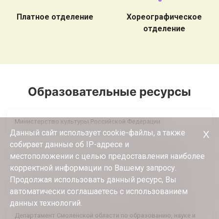
Платное отделение
Хореографическое
отделение
Образовательные ресурсы
Министерство культуры Российской Федерации
Данный сайт использует cookie-файлы, а также
Х
собирает данные об IP-адресе и
Результаты Независимой оценки в сфере Образования
местоположении с целью предоставления наиболее
корректной информации по Вашему запросу.
Продолжая использовать данный ресурс, Вы
Департамент Смоленской области по культуре и туризму
автоматически соглашаетесь с использованием
данных технологий.
Департамент Смоленской области по образованию, науке и