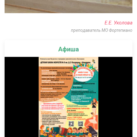
Е.Е. Уколова
преподаватель МО Фортепиано
Афиша