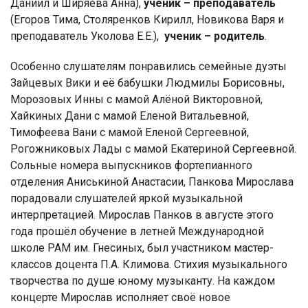
Даниил и Ширяева Анна),
ученик – преподаватель
(Егоров Тима, Столяренков Кирилл, Новикова Варя и
преподаватель Уколова Е.Е.),
ученик – родитель
.
Особенно слушателям понравились семейные дуэты
Зайцевых Вики и её бабушки Людмилы Борисовны,
Морозовых Инны с мамой Алёной Викторовной,
Хайкиных Дани с мамой Еленой Витальевной,
Тимофеева Вани с мамой Еленой Сергеевной,
Рогожниковых Лады с мамой Екатериной Сергеевной.
Сольные номера выпускников фортепианного
отделения Аниськиной Анастасии, Панкова Мирослава
порадовали слушателей яркой музыкальной
интерпретацией. Мирослав Панков в августе этого
года прошёл обучение в летней Международной
школе РАМ им. Гнесиных, был участником мастер-
классов доцента П.А. Климова. Стихия музыкального
творчества по душе юному музыканту. На каждом
концерте Мирослав исполняет своё новое