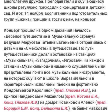
многолетняя дружба. Преподаватели и обучающиеся
школы регулярно приходили с концертами в детский
сад. И вот, 14 ноября, воспитанники подготовительных
групп «Ёжика» пришли в гости к нам, на концерт.
Концерт прошел на одном дыхании! Началось
«Веселое путешествие в Музыкальную страну!»
Ведущая Мерусева Татьяна Евгеньевна отправилась с
детьми на «Смехолете» в путешествие. По пути
путешественники делали остановки на станциях
«Музыкальная», «Загадочная», «Игровая». На каждой
станции «Музыкальной» вниманию слушателей были
представлены почти все музыкальные инструменты,
на которых обучают в школе. Выразительно и в
характере были исполнены пьески на фортепиано
Кондратьевой Каролиной (
преп. Глазова И.В.
), на
крипке Найденовым Михаилом (
преп. Котова Е.А.,
конц. Глазова И.В
.) на домре Новиковой Аленой (
преп.
Бородий Е.М. конц. Балыкина Е.И.
), на баяне Равкович