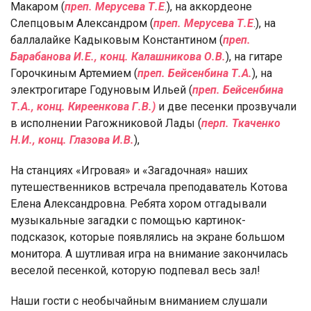
Макаром (
преп. Мерусева Т.Е
.), на аккордеоне
Слепцовым Александром (
преп. Мерусева Т.Е
.), на
баллалайке Кадыковым Константином (
преп.
Барабанова И.Е., конц. Калашникова О.В.
), на гитаре
Горочкиным Артемием (
преп. Бейсенбина Т.А.
), на
электрогитаре Годуновым Ильей (
преп. Бейсенбина
Т.А., конц. Киреенкова Г.В.)
и две песенки прозвучали
в исполнении Рагожниковой Лады (
перп. Ткаченко
Н.И., конц. Глазова И.В.
),
На станциях «Игровая» и «Загадочная» наших
путешественников встречала преподаватель Котова
Елена Александровна. Ребята хором отгадывали
музыкальные загадки с помощью картинок-
подсказок, которые появлялись на экране большом
монитора. А шутливая игра на внимание закончилась
веселой песенкой, которую подпевал весь зал!
Наши гости с необычайным вниманием слушали