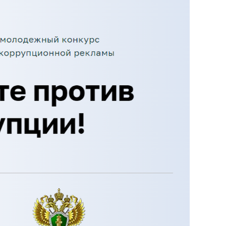
яя
рская