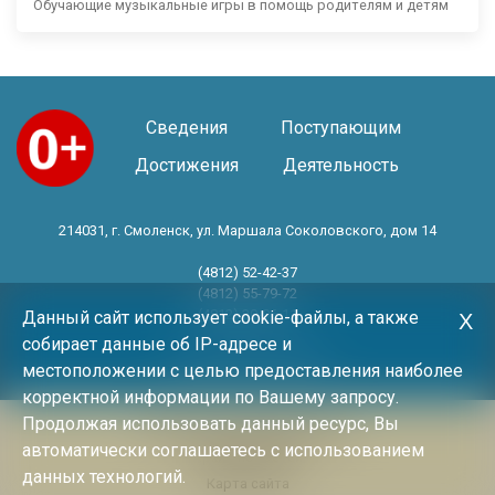
Обучающие музыкальные игры в помощь родителям и детям
Сведения
Поступающим
Достижения
Деятельность
214031, г. Смоленск, ул. Маршала Соколовского, дом 14
(4812) 52-42-37
(4812) 55-79-72
(4812) 30-06-11
Данный сайт использует cookie-файлы, а также
Х
собирает данные об IP-адресе и
Год основания 1983 год
местоположении с целью предоставления наиболее
корректной информации по Вашему запросу.
Продолжая использовать данный ресурс, Вы
Политика конфиденциальности
автоматически соглашаетесь с использованием
Архив новостей
данных технологий.
Карта сайта