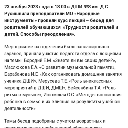
23 ноября 2023 года в 18.00 в ДШИ №8 им. Д.С.
Русишвили
преподаватели МО «Народные
инструменты»
провели курс лекций – бесед
для
родителей обучающихся
«Трудности родителей и
детей. Способы преодоления».
Мероприятие на отделении было запланировано
заранее, приняли участие педагоги отдела с лекциями
на темы: Бородий Е.М. «Знаете ли вы своих детей?»,
Маслюкова Е.А. «О развитии музыкальной памяти»,
Барабанова И.Е. «Как организовать домашние занятия
ученика ДШИ», Мерусева Т.Е. «Роль внеклассных
мероприятий в ДШИ, ДМШ», Бейсенбина Т.А. «Роль
ритма в музыке», Изюмская О.С. «Методы воспитания
ребёнка в семье и их влияние на результаты учебной
деятельности».
Темы бесед подобраны с учетом возрастных и
психологических особенностей обучающихся.