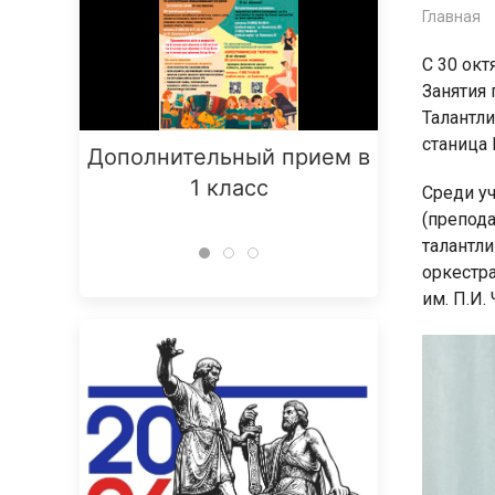
Главная
С 30 окт
Занятия
Талантли
станица
Дополнительный прием в
Заняти
1 класс
Среди уч
(препода
талантл
оркестр
им. П.И