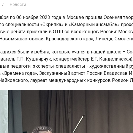
Новости
ября по 06 ноября 2023 года в Москве прошла Осенняя тво
 по специальности «Скрипка» и «Камерный ансамбль» прохо
вые ребята приехали в ОТШ со всех концов России: Москв
 Новомышастовская Краснодарского края, Липецк, Смоленск
я для детей 4-6 лет
1-5 июня, Летн
творческая масте
ащихся были и ребята, которые учатся в нашей школе – С
ватель Т.П. Кушнирчук, концертмейстер Е.Г. Канделинская
ивые педагоги, эксперты-специалисты - художественный 
а «Времена года», Заслуженный артист России Владислав 
. Чайковского, лауреат международных конкурсов Родион 