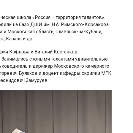
рческая школа «Россия – территория талантов».
дили на базе ДШИ им. Н.А. Римского-Корсакова.
а и Московская область, Славянск-на-Кубани,
, Казань и др.
яя
рская
офия Кофнова и Виталий Костенков
). Занимались с юными талантами удивительные,
руководитель и дирижер Московского камерного
Игоревич Булахов и доцент кафедры скрипки МГК
Леонидович Замуруев.