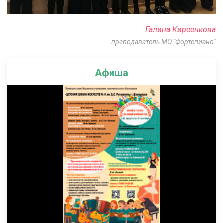
Галина Киреенкова
преподаватель МО "Фортепиано"
Афиша