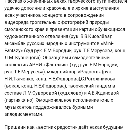
Рассказ о жизненных вехах творческого пути писателя
удачно дополнили красочные и яркие выступления
всех участников концерта в сопровождении
видеоряда трогательных фотографий природы
смоленского края и презентации картин обучающихся
художественного отделения (рук. В.В.Киселёва):
ансамбль русских народных инструментов «Mini-
Fantazy» (худ.рук. Е.М.Бородий, рук. Т.Е.Мерусева, конц.
Л.М. Кузнецова), Образцовый самодеятельный
коллектив АРНИ «Фантазия» (худ.рук. Е.М.Бородий,
рук. Т.Е.Мерусева); младший хор «Радость» (рук.
Н.И.Ткаченко, конц. Н.Е.Федорова);С.Рогожникова
(вокал, конц. Н.Е.Федорова), творческий тандем в
составе Л.М.Суворовой (худ.слово) и А.В.Ждановой
(партия ф-но). Эмоциональное исполнение юных
музыкантов поддерживалось бурными
аплодисментами.
Пришвин как «вестник радости» даёт наказ будущим