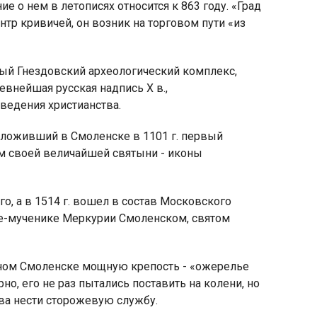
 о нем в летописях относится к 863 году. «Град
нтр кривичей, он возник на торговом пути «из
ный Гнездовский археологический комплекс,
внейшая русская надпись Х в.,
яя
ведения христианства.
рская
аложивший в Смоленске в 1101 г. первый
ом своей величайшей святыни - иконы
о, а в 1514 г. вошел в состав Московского
ине-мученике Меркурии Смоленском, святом
ежном Смоленске мощную крепость - «ожерелье
но, его не раз пытались поставить на колени, но
ова нести сторожевую службу.