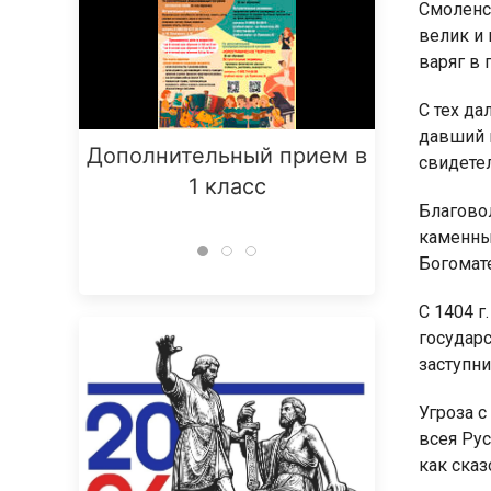
Смоленск
велик и 
варяг в 
С тех д
давший 
Дополнительный прием в
Заняти
свидете
1 класс
Благово
каменный
Богомат
С 1404 г
государ
заступни
Угроза 
всея Рус
как сказ