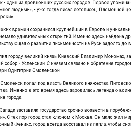
 - один из древнейших русских городов. Первое упоминание
мног людьми», - уже тогда писал летописец. Племенной це
греки».
алеких времен сохранился крупнейший в Европе и уникаль
немало удивительных открытий. Именно здесь найдена дре
я для детей 4-6 лет
1-5 июня, Летн
льствующая о развитии письменности на Руси задолго до в
творческая масте
лил городу великий князь Киевский Владимир Мономах, з
 собор - Успенский. С князем связано и обретение город
ери Одигитрии Смоленской.
. Смоленск попал под власть Великого княжества Литовског
ства. Именно в это время здесь зародилась легенда о во
ке города.
с Запада заставила государство срочно возвести в поруб
и». С тех пор город стал ключом к Москве. Он мало жил мир
очный Феникс, город всегда восставал из пепла, чтобы сн