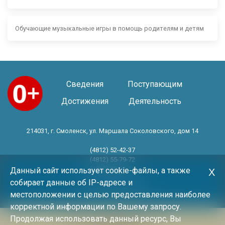
Обучающие музыкальные игры в помощь родителям и детям
Сведения
Поступающим
Достижения
Деятельность
214031, г. Смоленск, ул. Маршала Соколовского, дом 14
(4812) 52-42-37
(4812) 55-79-72
(4812) 30-06-11
Данный сайт использует cookie-файлы, а также
Х
собирает данные об IP-адресе и
Год основания 1983 год
местоположении с целью предоставления наиболее
корректной информации по Вашему запросу.
Продолжая использовать данный ресурс, Вы
Политика конфиденциальности