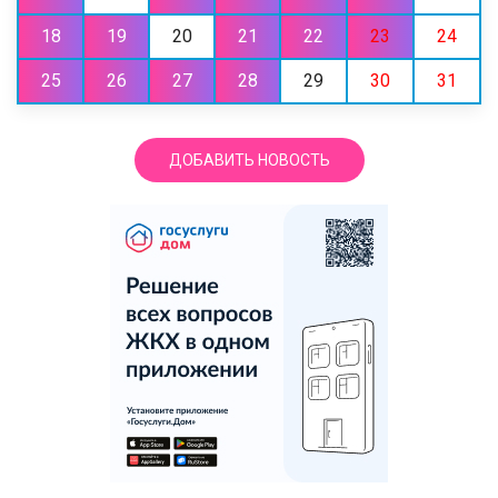
18
19
20
21
22
23
24
25
26
27
28
29
30
31
ДОБАВИТЬ НОВОСТЬ