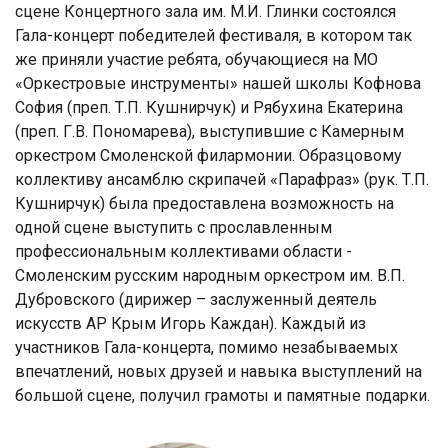
сцене Концертного зала им. М.И. Глинки состоялся
Гала-концерт победителей фестиваля, в котором так
же приняли участие ребята, обучающиеся на МО
«Оркестровые инструменты» нашей школы Кофнова
София (преп. Т.П. Кушнирчук) и Рябухина Екатерина
(преп. Г.В. Пономарева), выступившие с Камерным
оркестром Смоленской филармонии. Образцовому
коллективу ансамблю скрипачей «Парафраз» (рук. Т.П.
Кушнирчук) была предоставлена возможность на
одной сцене выступить с прославленным
профессиональным коллективами области -
Смоленским русским народным оркестром им. В.П.
Дубровского (дирижер – заслуженный деятель
искусств АР Крым Игорь Каждан). Каждый из
участников Гала-концерта, помимо незабываемых
впечатлений, новых друзей и навыка выступлений на
большой сцене, получил грамоты и памятные подарки.