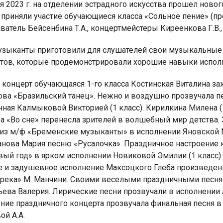
я 2023 г. на отделении эстрадного искусства прошел нов
приняли участие обучающиеся класса «Сольное пение» (пр
ватель Бейсенбина Т.А., концертмейстеры Киреенкова Г.В., 
зыканты приготовили для слушателей свои музыкальные
тов, которые продемонстрировали хорошие навыки испол
я для детей 4-6 лет
1-5 июня, Летн
творческая масте
концерт обучающаяся 1-го класса Костинская Виталина за
ова «Бразильский танец». Нежно и воздушно прозвучала п
ная Калмыковой Викторией (1 класс). Кирилкина Милена (
 «Во сне» перенесла зрителей в волшебный мир детства. 
 из м/ф «Бременские музыканты» в исполнении Яновской
нова Мария песню «Русалочка». Праздничное настроение 
вый год» в ярком исполнении Новиковой Эмилии (1 класс).
е и задушевное исполнение Максоцкого Глеба произведен
 река» М. Манчини. Своими веселыми праздничными песня
ьева Валерия. Лирические песни прозвучали в исполнении
ние праздничного концерта прозвучала финальная песня в
ой А.А.