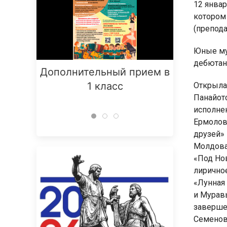
12 январ
котором 
(препода
Юные му
дебютан
Дополнительный прием в
Заняти
1 класс
Открыла 
Панайот
исполнен
Ермолова
друзей»
Молдова
«Под Но
лирично
«Лунная
и Мурав
заверше
Семенов