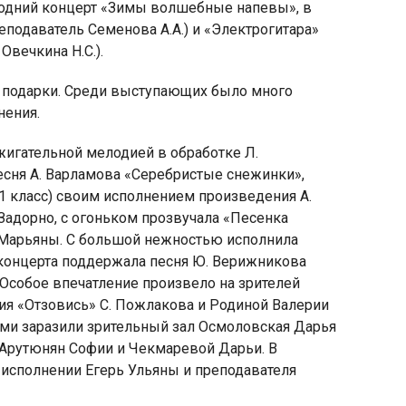
огодний концерт «Зимы волшебные напевы», в
еподаватель Семенова А.А.) и «Электрогитара»
Овечкина Н.С.).
 подарки. Среди выступающих было много
нения.
яя
рская
жигательной мелодией в обработке Л.
есня А. Варламова «Серебристые снежинки»,
1 класс) своим исполнением произведения А.
Задорно, с огоньком прозвучала «Песенка
 Марьяны. С большой нежностью исполнила
концерта поддержала песня Ю. Верижникова
Особое впечатление произвело на зрителей
ия «Отзовись» С. Пожлакова и Родиной Валерии
ми заразили зрительный зал Осмоловская Дарья
 Арутюнян Софии и Чекмаревой Дарьи. В
 исполнении Егерь Ульяны и преподавателя