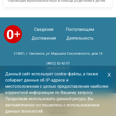
Обучающие музыкальные игры в помощь родителям и детям
Сведения
Поступающим
Достижения
Деятельность
214031, г. Смоленск, ул. Маршала Соколовского, дом 14
(4812) 52-42-37
(4812) 55-79-72
(4812) 30-06-11
Данный сайт использует cookie-файлы, а также
Х
собирает данные об IP-адресе и
Год основания 1983 год
местоположении с целью предоставления наиболее
корректной информации по Вашему запросу.
Продолжая использовать данный ресурс, Вы
Политика конфиденциальности
автоматически соглашаетесь с использованием
Архив новостей
данных технологий.
Карта сайта