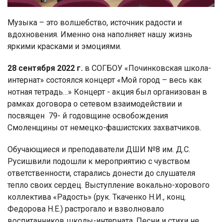
Музыка – это волшебство, источник радости и
вдохновения. Именно она наполняет нашу жизнь
яркими красками и эмоциями.
28 сентября 2022 г.
в СОГБОУ «Починковская школа-
интернат» состоялся концерт «Мой город – весь как
нотная тетрадь…» Концерт - акция был организован в
рамках договора о сетевом взаимодействии и
посвящен 79- й годовщине освобождения
Смоленщины от немецко-фашистских захватчиков.
Обучающиеся и преподаватели ДШИ №8 им. Д.С.
Русишвили подошли к мероприятию с чувством
ответственности, старались донести до слушателя
тепло своих сердец. Выступление вокально-хорового
коллектива «Радость» (рук. Ткаченко Н.И., конц.
Федорова Н.Е.) растрогало и взволновало
воспитанников школы-интерната. Песни и стихи не