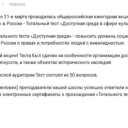
Новости
по 31-е марта проводилась общероссийская ежегодная акци
 в России - Тотальный тест «Доступная среда в сфере кул
ального теста «Доступная среда» - повысить уровень соц
я для детей 4-6 лет
1-5 июня, Летн
России о правах и потребностях людей с инвалидностью.
творческая масте
 акцент Теста был сделан на особенности организации дос
скусств, а также объектах исторического наследия.
слой аудитории Тест состоял из 50 вопросов.
 человек) преподаватели нашей школы успешно ответили на
и электронные сертификаты о прохождении «Тотального тес