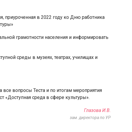
я, приуроченная в 2022 году ко Дню работника
ьтуры»
иальной грамотности населения и информировать
яя
рская
тупной среды в музеях, театрах, училищах и
 все вопросы Теста и по итогам мероприятия
т «Доступная среда в сфере культуры».
Глазова И.В.
зам. директора по УР