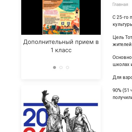
Главная
С 25-го 
культуры
Цель Тот
Дополнительный прием в
Заняти
жителей 
1 класс
Основной
школах и
Для взро
90% (51
получил