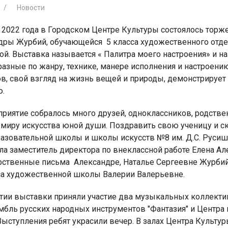
Новости
а 2022 года в Городском Центре Культуры состоялось тор
дры Журбий, обучающейся 5 класса художественного отд
ой. Выставка называется « Палитра моего настроения» и н
разные по жанру, технике, манере исполнения и настроени
я для детей 4-6 лет
1-5 июня, Летн
ов, свой взгляд на жизнь вещей и природы, демонстрируе
творческая масте
ю.
риятие собралось много друзей, одноклассников, родствен
миру искусства юной души. Поздравить свою ученицу и ск
азовательной школы и школы искусств №8 им. Д.С. Русиш
ла заместитель директора по внеклассной работе Елена А
рственные письма Александре, Наталье Сергеевне Журбий
сса художественной школы Валерии Валерьевне.
тии выставки приняли участие два музыкальных коллекти
бль русских народных инструментов "Фантазия" и Центра 
Выступления ребят украсили вечер. В залах Центра Культу