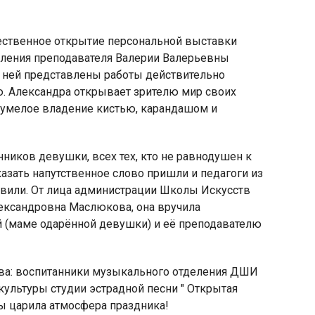
жественное открытие персональной выставки
еления преподавателя Валерии Валерьевны
а ней представлены работы действительно
ю. Александра открывает зрителю мир своих
яя
т умелое владение кистью, карандашом и
рская
ников девушки, всех тех, кто не равнодушен к
азать напутственное слово пришли и педагоги из
вили. От лица администрации Школы Искусств
лександровна Маслюкова, она вручила
 (маме одарённой девушки) и её преподавателю
ва: воспитанники музыкального отделения ДШИ
культуры студии эстрадной песни " Открытая
ры царила атмосфера праздника!