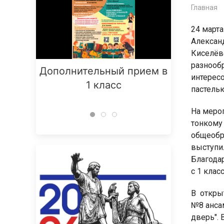
Главная
24 март
Алексан
Киселёв
разнооб
Дополнительный прием в
Заняти
интерес
1 класс
пастель
На мероп
тонкому 
общеобр
выступи
Благода
с 1 кла
В откры
№8 ансам
дверь". 