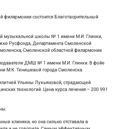
ной филармонии состоится Благотворительный
ой музыкальной школы № 1 имени М.И. Глинки,
яя
ржке Русфонда, Департамента Смоленской
рская
Смоленска, Смоленской областной филармонии.
подаватели ДМШ № 1 имени М.И. Глинки. В фойе
ни М.К. Тенишевой города Смоленска.
тилетней Ульяны Лукьяновой, страдающей
нских технологий. Цена курса лечения – 200 991
ны:
ные клиники, но она сильно отставала в
ходила и не говорила. Самым эффективным