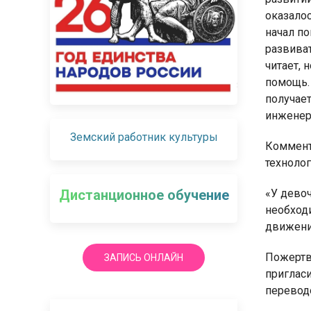
оказало
начал по
развиват
читает, 
помощь.
получает
инженер 
Земский работник культуры
Коммент
технолог
Дистанционное обучение
«У дево
необход
движений
Пожертв
ЗАПИСЬ ОНЛАЙН
приглас
переводо