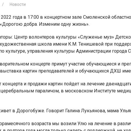
Новости
 2022 года в 17:00 в концертном зале Смоленской област
 «Дорогою добра. Изменим одну жизнь».
аторы: Центр волонтеров культуры «Служенье муз» Детск
я для детей 4-6 лет
1-5 июня, Летн
 художественная школа имени К.М. Тенишевой при подде
творческая масте
 по культуре, управления культуры Администрации города 
творительном концерте примут участие обучающиеся и пре
 выставка картин преподавателей и обучающихся ДХШ име
т концерта и продажи картин пойдет на лечение двенадца
 церебральным параличом, в московском Институте медици
ивет в Дорогобуже. Говорит Галина Лукьянова, мама Улья
орамесячного возраста мы возили Улю на лечение в различ
: в полтора года могла только сидеть с поддержкой, не 