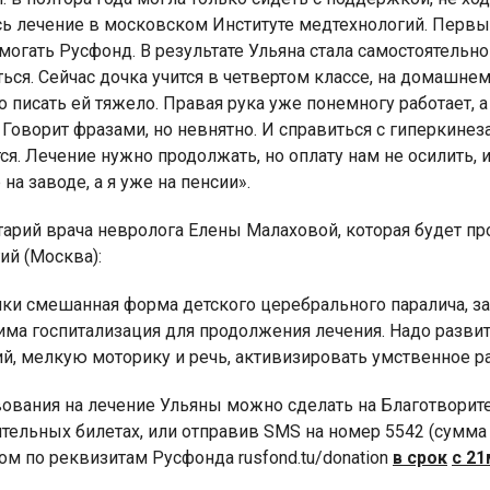
сь лечение в московском Институте медтехнологий. Первы
могать Русфонд. В результате Ульяна стала самостоятельно 
ься. Сейчас дочка учится в четвертом классе, на домашнем
но писать ей тяжело. Правая рука уже понемногу работает, 
 Говорит фразами, но невнятно. И справиться с гиперкин
ся. Лечение нужно продолжать, но оплату нам не осилить,
на заводе, а я уже на пенсии».
арий врача невролога Елены Малаховой, которая будет пр
ий (Москва):
чки смешанная форма детского церебрального паралича, з
има госпитализация для продолжения лечения. Надо разви
, мелкую моторику и речь, активизировать умственное ра
ования на лечение Ульяны можно сделать на Благотворите
ительных билетах, или отправив SMS на номер 5542 (сумм
м по реквизитам Русфонда rusfond.tu/donation
в срок
с 21