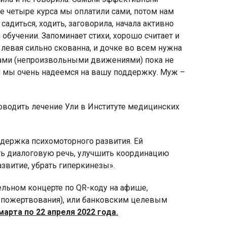
е четыре курса мы оплатили сами, потом нам
садиться, ходить, заговорила, начала активно
 обучении. Запоминает стихи, хорошо считает и
а левая сильно скованна, и дочке во всем нужна
езами (непроизвольными движениями) пока не
 и мы очень надеемся на вашу поддержку. Муж –
оводить лечение Ули в Институте медицинских
адержка психомоторного развития. Ей
ть диалоговую речь, улучшить координацию
звитие, убрать гиперкинезы».
льном концерте по QR-коду на афише,
а пожертвования), или банковским целевым
марта по 22 апреля 2022 года.