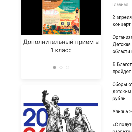
Главная
2 апреля
концерт
Организ
Дополнительный прием в
Заняти
Детская
1 класс
области
В Благо
пройдет
Сборы о
детским
рубль.
Ульяна ж
«С полут
развитии