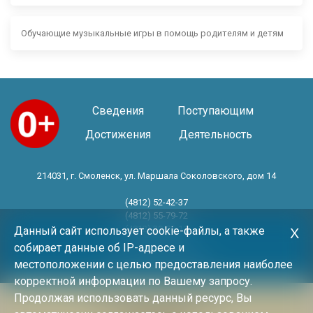
Обучающие музыкальные игры в помощь родителям и детям
Сведения
Поступающим
Достижения
Деятельность
214031, г. Смоленск, ул. Маршала Соколовского, дом 14
(4812) 52-42-37
(4812) 55-79-72
(4812) 30-06-11
Данный сайт использует cookie-файлы, а также
Х
собирает данные об IP-адресе и
Год основания 1983 год
местоположении с целью предоставления наиболее
корректной информации по Вашему запросу.
Продолжая использовать данный ресурс, Вы
Политика конфиденциальности