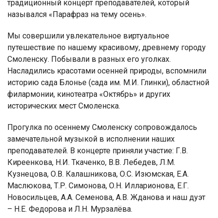
традиционный концерт преподавателей, который
назывался «Парафраз на тему осень».
Мы совершили увлекательное виртуальное
путешествие по нашему красивому, древнему городу
Смоленску. Побывали в разных его уголках.
Насладились красотами осенней природы, вспомнили
историю сада Блонье (сада им. М.И. Глинки), областной
филармонии, кинотеатра «Октябрь» и других
исторических мест Смоленска.
Прогулка по осеннему Смоленску сопровождалось
замечательной музыкой в исполнении наших
преподавателей. В концерте приняли участие: Г.В.
Киреенкова, Н.И. Ткаченко, В.В. Лебедев, Л.М.
Кузнецова, О.В. Калашникова, О.С. Изюмская, Е.А.
Маслюкова, Т.Р. Симонова, О.Н. Илларионова, Е.Г.
Новосильцев, А.А. Семенова, А.В. Жданова и наш дуэт
– Н.Е. Федорова и Л.Н. Мурзалёва.