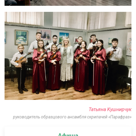
Татьяна Кушнирчук
руководитель образцового ансамбля скрипачей «Парафраз»
Афиша