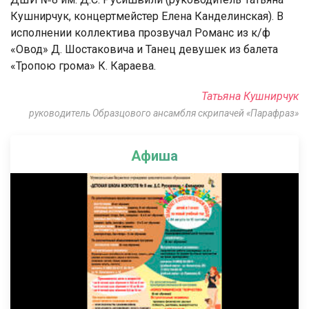
Кушнирчук, концертмейстер Елена Канделинская). В
исполнении коллектива прозвучал Романс из к/ф
«Овод» Д. Шостаковича и Танец девушек из балета
«Тропою грома» К. Караева.
Татьяна Кушнирчук
руководитель Образцового ансамбля скрипачей «Парафраз»
Афиша